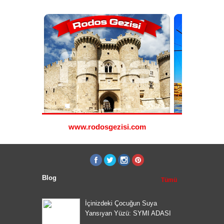
i.com
www.rodosgezisi.com
www.s
Blog
Tümü
İçinizdeki Çocuğun Suya
Yansıyan Yüzü: SYMI ADASI