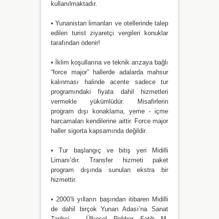
kullanılmaktadır.
• Yunanistan limanları ve otellerinde talep
edilen turist ziyaretçi vergileri konuklar
tarafından ödenir!
• İklim koşullarına ve teknik arızaya bağlı
“force major” hallerde adalarda mahsur
kalınması halinde acente sadece tur
programındaki fiyata dahil hizmetleri
vermekle yükümlüdür. Misafirlerin
program dışı konaklama, yeme - içme
harcamaları kendilerine aittir. Force major
haller sigorta kapsamında değildir.
• Tur başlangıç ve bitiş yeri Midilli
Limanı’dır. Transfer hizmeti paket
program dışında sunulan ekstra bir
hizmettir.
• 2000’li yılların başından itibaren Midilli
de dahil birçok Yunan Adası’na Sanat
Tarihçi – Ülkesel Rehber Fatih M.