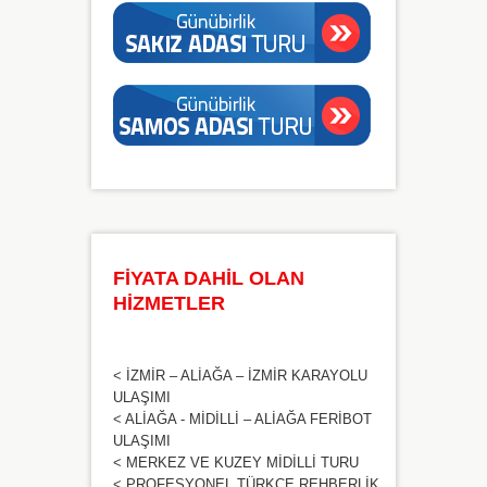
FİYATA DAHİL OLAN
HİZMETLER
< İZMİR – ALİAĞA – İZMİR KARAYOLU
ULAŞIMI
< ALİAĞA - MİDİLLİ – ALİAĞA FERİBOT
ULAŞIMI
< MERKEZ VE KUZEY MİDİLLİ TURU
< PROFESYONEL TÜRKÇE REHBERLİK