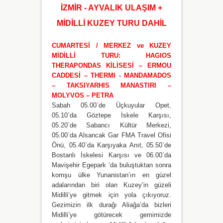
İZMİR - AYVALIK ULAŞIM +
MİDİLLİ KUZEY TURU DAHİL
CUMARTESİ / MERKEZ ve KUZEY
MİDİLLİ TURU: HAGIOS
THERAPONDAS KİLİSESİ – ERMOU
CADDESİ – THERMI - MANDAMADOS
– TAKSIYARHIS MANASTIRI –
MOLYVOS – PETRA
Sabah 05.00`de Üçkuyular Opet,
05.10`da Göztepe İskele Karşısı,
05.20`de Sabancı Kültür Merkezi,
05.00`da Alsancak Gar FMA Travel Ofisi
Önü, 05.40`da Karşıyaka Anıt, 05.50`de
Bostanlı İskelesi Karşısı ve 06.00`da
Mavişehir Egepark ‘da buluştuktan sonra
komşu ülke Yunanistan’ın en güzel
adalarından biri olan Kuzey’in güzeli
Midilli’ye gitmek için yola çıkıyoruz.
Gezimizin ilk durağı Aliağa’da bizleri
Midilli’ye götürecek gemimizde