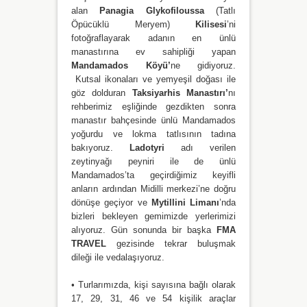
alan
Panagia Glykofiloussa
(Tatlı
Öpücüklü Meryem)
Kilisesi
’ni
fotoğraflayarak adanın en ünlü
manastırına ev sahipliği yapan
Mandamados Köyü’
ne gidiyoruz.
Kutsal ikonaları ve yemyeşil doğası ile
göz dolduran
Taksiyarhis Manastırı’
nı
rehberimiz eşliğinde gezdikten sonra
manastır bahçesinde ünlü Mandamados
yoğurdu ve lokma tatlısının tadına
bakıyoruz.
Ladotyri
adı verilen
zeytinyağı peyniri ile de ünlü
Mandamados’ta geçirdiğimiz keyifli
anların ardından Midilli merkezi’ne doğru
dönüşe geçiyor ve
Mytillini Limanı
’nda
bizleri bekleyen gemimizde yerlerimizi
alıyoruz. Gün sonunda bir başka
FMA
TRAVEL
gezisinde tekrar buluşmak
dileği ile vedalaşıyoruz.
• Turlarımızda, kişi sayısına bağlı olarak
17, 29, 31, 46 ve 54 kişilik araçlar