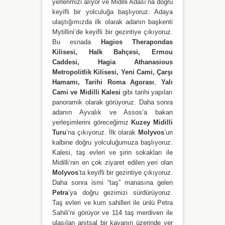
yerlerimizi alıyor ve Midilli Adası’na doğru
keyifli bir yolculuğa başlıyoruz. Adaya
ulaştığımızda ilk olarak adanın başkenti
Mytillini’de keyifli bir gezintiye çıkıyoruz.
Bu esnada
Hagios Therapondas
Kilisesi, Halk Bahçesi, Ermou
Caddesi, Hagia Athanasious
Metropolitlik Kilisesi, Yeni Cami, Çarşı
Hamamı, Tarihi Roma Agorası
,
Yalı
Cami ve Midilli Kalesi
gibi tarihi yapıları
panoramik olarak görüyoruz. Daha sonra
adanın Ayvalık ve Assos’a bakan
yerleşimlerini göreceğimiz
Kuzey Midilli
Turu
’na çıkıyoruz. İlk olarak
Molyvos
’un
kalbine doğru yolculuğumuza başlıyoruz.
Kalesi, taş evleri ve şirin sokakları ile
Midilli’nin en çok ziyaret edilen yeri olan
Molyvos
’ta keyifli bir gezintiye çıkıyoruz.
Daha sonra ismi “taş” manasına gelen
Petra
’ya doğru gezimizi sürdürüyoruz.
Taş evleri ve kum sahilleri ile ünlü Petra
Sahili’ni görüyor ve 114 taş merdiven ile
ulaşılan anıtsal bir kayanın üzerinde yer