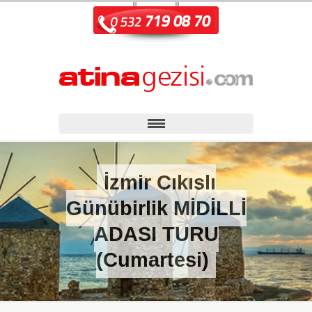
İzmir Çıkışlı
Günübirlik MİDİLLİ
ADASI TURU
(Cumartesi)